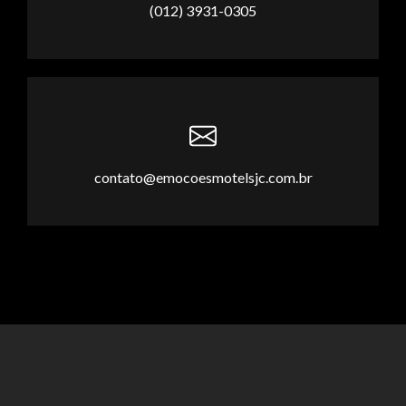
(012) 3931-0305
ã
o
contato@emocoesmotelsjc.com.br